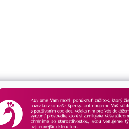
balónik
0
krúžok
1
skrutka
1
VAR
anjel
9
had
1
hviezdička
3
kačica
2
kocka
1