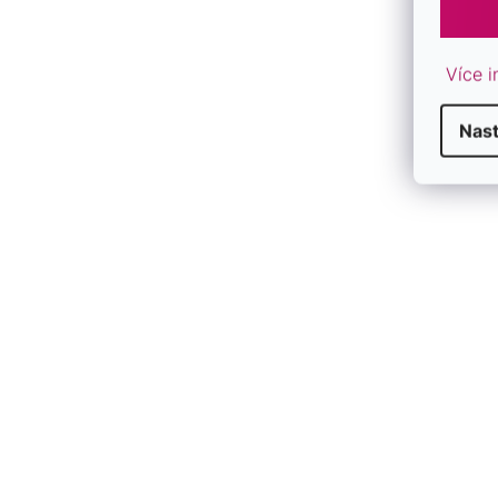
F
Více i
Nas
F