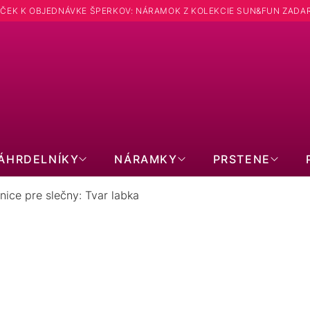
ČEK K OBJEDNÁVKE ŠPERKOV: NÁRAMOK Z KOLEKCIE SUN&FUN ZADA
ÁHRDELNÍKY
NÁRAMKY
PRSTENE
nice pre slečny: Tvar labka
ÁUŠNICE PRE SLEČNY: TVAR LAB
6
položiek celkom