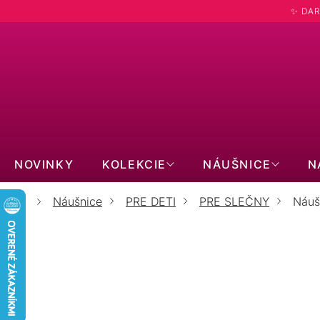
Prejsť
✨ DAR
na
obsah
Hľadať
NOVINKY
KOLEKCIE
NÁUŠNICE
N
Náušnice
PRE DETI
PRE SLEČNY
Náuš
Domov
N