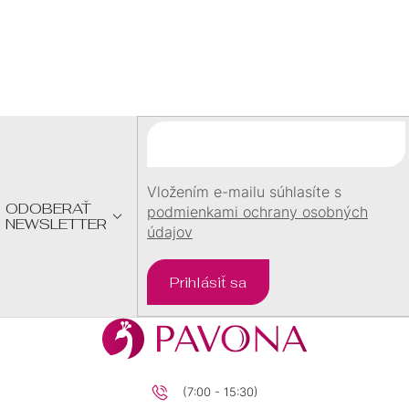
Z
Á
P
Ä
T
I
E
Vložením e-mailu súhlasíte s
ODOBERAŤ
podmienkami ochrany osobných
NEWSLETTER
údajov
Prihlásiť sa
(7:00 - 15:30)