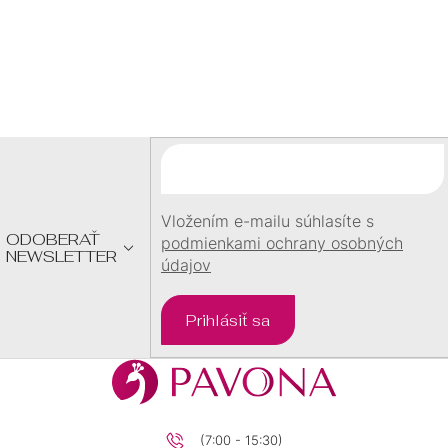
23
0
Z
27
0
Á
P
22
0
Ä
T
10,5
0
I
E
Vložením e-mailu súhlasíte s
7,6
0
ODOBERAŤ
podmienkami ochrany osobných
NEWSLETTER
údajov
4,5
0
Prihlásiť sa
8,6
0
1,7
0
(7:00 - 15:30)
12,7
0