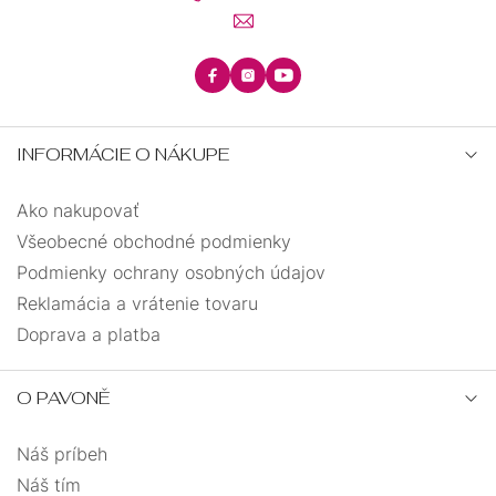
42
0
45
0
INFORMÁCIE O NÁKUPE
28
0
Ako nakupovať
34
0
Všeobecné obchodné podmienky
Podmienky ochrany osobných údajov
36
0
Reklamácia a vrátenie tovaru
Doprava a platba
O PAVONĚ
Náš príbeh
Náš tím