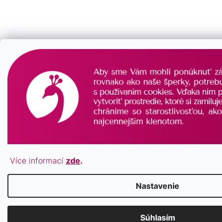
Více informací
zde
.
Nastavenie
Súhlasím