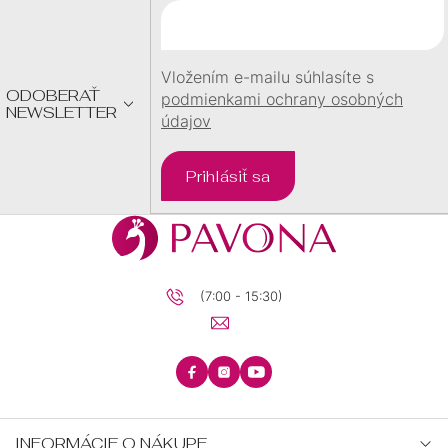
T
I
E
Vložením e-mailu súhlasíte s
ODOBERAŤ
podmienkami ochrany osobných
NEWSLETTER
údajov
Prihlásiť sa
(7:00 - 15:30)
INFORMÁCIE O NÁKUPE