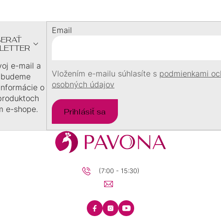
P
Ä
Email
T
ERAŤ
I
LETTER
E
voj e-mail a
Vložením e-mailu súhlasíte s
podmienkami oc
 budeme
osobných údajov
 informácie o
produktoch
m e-shope.
Prihlásiť sa
(7:00 - 15:30)