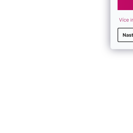
Více i
Nas
P