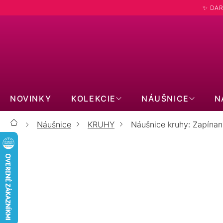
Prejsť
✨ DAR
na
obsah
NOVINKY
KOLEKCIE
NÁUŠNICE
N
Náušnice
KRUHY
Náušnice kruhy: Zapínan
Domov
NÁ