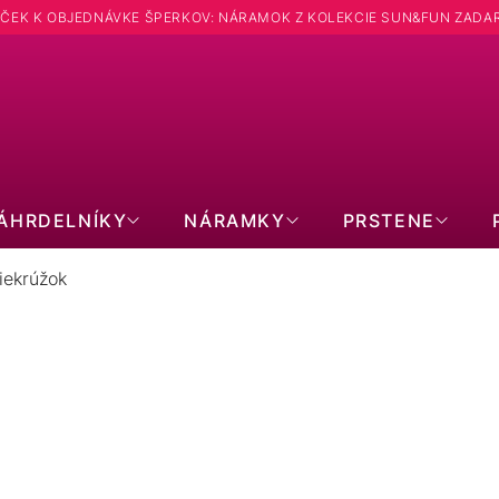
ČEK K OBJEDNÁVKE ŠPERKOV: NÁRAMOK Z KOLEKCIE SUN&FUN ZADA
Hľadať
ÁHRDELNÍKY
NÁRAMKY
PRSTENE
iekrúžok
UŠNICE KRUHY: ZAPÍNANIEKRÚ
113
položiek celkom
Zavrieť filter