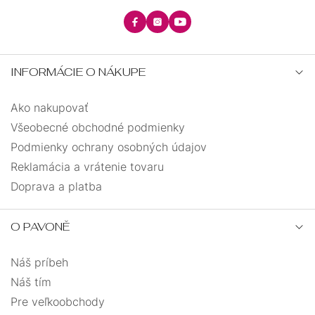
12,7
0
42
0
INFORMÁCIE O NÁKUPE
45
0
Ako nakupovať
Všeobecné obchodné podmienky
28
0
Podmienky ochrany osobných údajov
Reklamácia a vrátenie tovaru
34
0
Doprava a platba
36
0
O PAVONĚ
Náš príbeh
Náš tím
Pre veľkoobchody