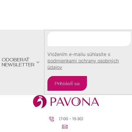
Z
6
0
Á
P
Ä
8
0
T
I
9
0
E
Vložením e-mailu súhlasíte s
ODOBERAŤ
11
0
podmienkami ochrany osobných
NEWSLETTER
údajov
23
0
Prihlásiť sa
27
0
22
0
(7:00 - 15:30)
10,5
0