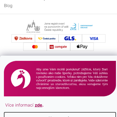
Blog
Vytvoril Shoptet
Copyright 2026
Pavona.sk
. Všetky práva vyhradené.
Více informací
zde
.