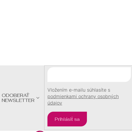
SKLADOM
SKLADOM
1,50 €
1,50 €
/ ks
/ ks
Z
Á
P
Ä
T
I
E
Vložením e-mailu súhlasíte s
ODOBERAŤ
podmienkami ochrany osobných
NEWSLETTER
údajov
Prihlásiť sa