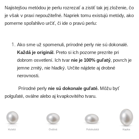
PEVNÁ
SINGLES
VIACVRSTVÉ
BIŽUTÉRNE
KRÍŽOK
Najistejšou metódou je perlu rozrezať a zistiť tak jej zloženie, čo
VEĽKOSŤ
je však v praxi nepoužiteľné. Napriek tomu existujú metódy, ako
PRE
DARČEKOVÉ
pomerne spoľahlivo určiť, či ide o pravú perlu:
ŠTVORLÍSTOK
KABBALAH
MASÍVNE
DETI
BALÍČKY
PRE
PRE
PRE
NEKONEČNO
NEKONEČNO
MUŽOV
MUŽOV
DETI
Ako sme už spomenuli, prírodné perly nie sú dokonalé.
Každá je originál
. Preto si ich pozorne prezrite pri
PRE
MINIMALISTICKÉ
SRDCA
dobrom osvetlení. Ich tvar
nie je 100% guľatý
, povrch je
MUŽOV
jemne zrnitý, nie hladký. Určite nájdete aj drobné
DARČEKOVÉ
nerovnosti.
ŠTVORLÍSTOK
BALÍČKY
Prírodné perly
nie sú dokonale guľaté.
Môžu byť
PRE
KRÍŽOK
polguľaté, oválne alebo aj kvapkovitého tvaru.
DETI
PRE
PÁROVÉ
MUŽOV
NA
BIŽUTÉRIA
NOHU