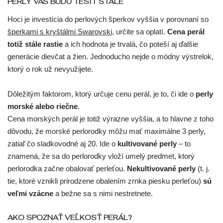
PERLY VÁS BUDÚ TEŠIŤ STÁLE
BEZ
BEZ
SO
SO
S
OCEĽOVÉ
KOMPONENTY
KAMIENKOV
KAMIENKOV
ZIRKÓNOM
ZIRKÓNMI
RETIAZKOU
Hoci je investícia do perlových šperkov vyššia v porovnaní so
šperkami s kryštálmi Swarovski
, určite sa oplatí.
Cena perál
SO
BEZ
BEZ
BIŽUTÉRNE
ŠNÚRKOVÉ
PRECIOSA
PRIHLÁSENIE
ZIRKÓNMI
KAMIENKOV
RETIAZKY
totiž stále rastie
a ich hodnota je trvalá, čo poteší aj ďalšie
generácie dievčat a žien. Jednoducho nejde o módny výstrelok,
S
SO
BEZ
KÔSTKY
PRECIOSA
SRDCE
ktorý o rok už nevyužijete.
KRYŠTÁLMI
ZIRKÓNMI
KAMIENKOV
BIELE
PRE
Dôležitým faktorom, ktorý určuje cenu perál, je to, či ide o
perly
KRUHY
UZĽOVANÉ
ELASTICKÉ
ZLATO
RETIAZKY
DETI
14kt
morské alebo riečne
.
Cena morských perál je totiž výrazne vyššia, a to hlavne z toho
VISIACE
RETIAZKY
PRECIOSA
BRILIANTOVÉ
BIŽUTÉRIA
dôvodu, že morské perlorodky môžu mať maximálne 3 perly,
zatiaľ čo sladkovodné aj 20. Ide o
kultivované perly
– to
SRDCA
ANJEL
BRILIANTOVÉ
ZÁSNUBNÉ
ANJELSKÉ
znamená, že sa do perlorodky vloží umelý predmet, ktorý
perlorodka začne obalovať perleťou.
Nekultivované perly
(t. j.
ANJELSKÉ
SRDCA
UZĽOVANÉ
MINIMALISTICKÉ
SRDCA
tie, ktoré vznikli prirodzene obalením zrnka piesku perleťou)
sú
veľmi vzácne
a bežne sa s nimi nestretnete.
S
STROM
MINIMALISTICKÉ
KRÍŽOK
OTVORENÉ
RETIAZKOU
ŽIVOTA
AKO SPOZNAŤ VEĽKOSŤ PERÁL?