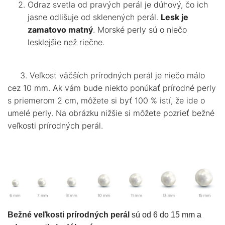
Odraz svetla od pravých perál je dúhový, čo ich
DARČEKOVÉ
BALÍČKY
jasne odlišuje od sklenených perál.
Lesk je
zamatovo matný
. Morské perly sú o niečo
PRE
lesklejšie než riečne.
DETI
PRE
MUŽOV
3.
Veľkosť väčších prírodných perál je niečo málo
cez 10 mm. Ak vám bude niekto ponúkať prírodné perly
s priemerom 2 cm, môžete si byť 100 % istí, že ide o
umelé perly. Na obrázku nižšie si môžete pozrieť bežné
veľkosti prírodných perál.
Bežné veľkosti prírodných perál
sú od 6 do 15 mm a