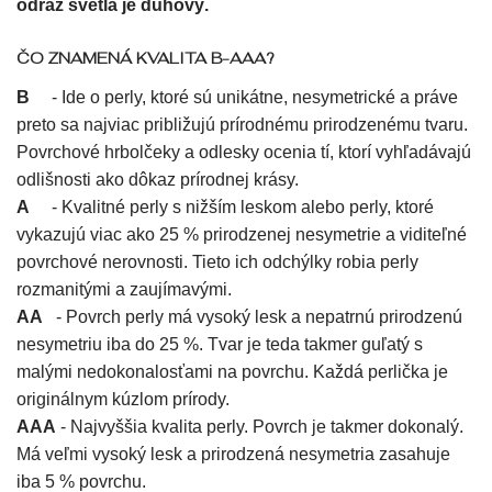
odraz svetla je dúhový.
ČO ZNAMENÁ KVALITA B-AAA?
B
- Ide o perly, ktoré sú unikátne, nesymetrické a práve
preto sa najviac približujú prírodnému prirodzenému tvaru.
Povrchové hrbolčeky a odlesky ocenia tí, ktorí vyhľadávajú
odlišnosti ako dôkaz prírodnej krásy.
A
- Kvalitné perly s nižším leskom alebo perly, ktoré
vykazujú viac ako 25 % prirodzenej nesymetrie a viditeľné
povrchové nerovnosti. Tieto ich odchýlky robia perly
rozmanitými a zaujímavými.
AA
- Povrch perly má vysoký lesk a nepatrnú prirodzenú
nesymetriu iba do 25 %. Tvar je teda takmer guľatý s
malými nedokonalosťami na povrchu. Každá perlička je
originálnym kúzlom prírody.
AAA
- Najvyššia kvalita perly. Povrch je takmer dokonalý.
Má veľmi vysoký lesk a prirodzená nesymetria zasahuje
iba 5 % povrchu.