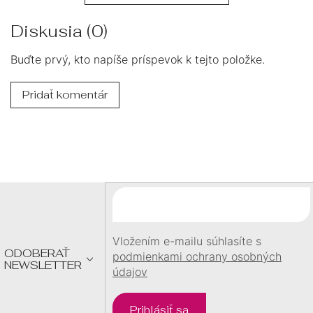
Diskusia (0)
Buďte prvý, kto napíše príspevok k tejto položke.
Pridať komentár
Z
Á
P
Ä
T
I
E
Vložením e-mailu súhlasíte s
ODOBERAŤ
podmienkami ochrany osobných
NEWSLETTER
údajov
Prihlásiť sa