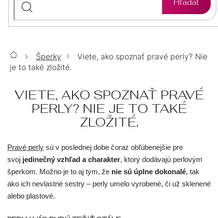
Hľadať
MOISSANITE
SWAROVSKI
POZLÁTENÉ
POZLÁTENÉ
STRIEBORNÉ
PRÍVESKY
ZLATÉ
AURELIA
PERLOVÉ
PERLOVÉ
POZLÁTENÉ
STRIEBORNÉ
SETY
14kt
Šperky
Viete, ako spoznať pravé perly? Nie
Domov
ZLATÉ
CHIRURGICKÁ
OPÁLOVÉ
SWAROVSKI
POZLÁTENÉ
PERLOVÉ
je to také zložité.
RETIAZKY
14kt
OCEĽ
TOP
PRAVÉ
PRAVÉ
ZLATÉ
VIETE, AKO SPOZNAŤ PRAVÉ
SWAROVSKI
PERLOVÉ
STRIEBORNÉ
STRIEBORNÉ
KAMENE
KAMENE
14kt
ŠPERKY
PERLY? NIE JE TO TAKÉ
VÝPREDAJ
S
S
PRAVÉ
CHIRURGICKÁ
CHIRURGICKÁ
ZLOŽITÉ.
SWAROVSKI
POZLÁTENÉ
MOISSANITOM
MOISSANITOM
KAMENE
OCEĽ
OCEĽ
%
BEZ
S
PRAVÉ
Pravé perly
sú v poslednej dobe čoraz obľúbenejšie pre
OPÁLOVÉ
SWAROVSKI
SWAROVSKI
ZLATÉ
DOPLNKY
KAMIENKOV
MOISSANITOM
KAMENE
svoj
jedinečný vzhľad a charakter
, ktorý dodávajú perlovým
DARČEKOVÉ
S
S
S
CHIRURGICKÁ
šperkom. Možno je to aj tým, že
nie sú úplne dokonalé
, tak
OPÁLOVÉ
PERLOVÉ
OPÁLOVÉ
KRYŠTÁLMI
BRILIANTY
MOISSANITOM
OCEĽ
BALÍČKY
ako ich nevlastné sestry – perly umelo vyrobené, či už sklenené
DARČEK
alebo plastové.
PRAVÉ
SO
NA
BRILIANTOVÉ
OCEĽOVÉ
OCEĽOVÉ
OPÁLOVÉ
NA
KAMENE
ZIRKÓNMI
NOHU
MIERU